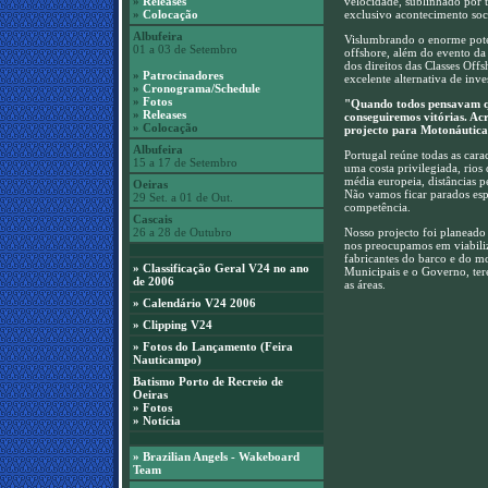
»
Releases
velocidade, sublinhado por t
»
Colocação
exclusivo acontecimento so
Albufeira
Vislumbrando o enorme poten
01 a 03 de Setembro
offshore, além do evento da
dos direitos das Classes Of
»
Patrocinadores
excelente alternativa de inv
»
Cronograma/Schedule
»
Fotos
"Quando todos pensavam qu
»
Releases
conseguiremos vitórias. Ac
» Colocação
projecto para Motonáutica
Albufeira
Portugal reúne todas as cara
15 a 17 de Setembro
uma costa privilegiada, rios
média europeia, distâncias 
Oeiras
Não vamos ficar parados es
29 Set. a 01 de Out.
competência.
Cascais
26 a 28 de Outubro
Nosso projecto foi planeado
nos preocupamos em viabiliz
fabricantes do barco e do mo
»
Classificação Geral V24 no ano
Municipais e o Governo, ter
de 2006
as áreas.
»
Calendário V24 2006
»
Clipping V24
» Fotos
do Lançamento (Feira
Nauticampo)
Batismo Porto de Recreio de
Oeiras
» Fotos
»
Notícia
»
Brazilian Angels - Wakeboard
Team