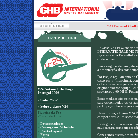
V24 National Challe
A Classe V24 Powerboats Of
INTERNATIONALE MOTO
Inglaterra e na Escandinávi
e adrenalina.
Essa categoria de competiçã
a organização das competiçõe
Por isso, o regulamento da
C
casco em V (monohull), com
os barcos são equipados co
originariamente equipou os 
V24 National Challenge
superiores a 80 MPH. Pesand
Portugal 2006
Essas medidas são apenas par
»
Saiba Mais!
para os competidores, corta
participação das equipas a u
»
Sobre a classe V24
Figueira da Foz
Dessa forma, a Classe V24 P
23 a 25 de Junho
competidores e um show mai
»
Patrocinadores
A categoria conta com muita
»
Cronograma/Schedule
náutica para competições of
»
Planta/Layout
»
Fotos
Com etapas disputadas na Sué