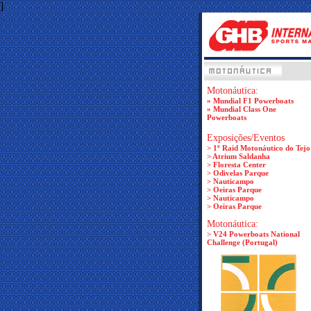
]
Motonáutica:
» Mundial F1 Powerboats
» Mundial Class One
Powerboats
Exposições/Eventos
> 1º Raid Motonáutico do Tejo
> Atrium Saldanha
> Floresta Center
> Odivelas Parque
> Nauticampo
> Oeiras Parque
> Nauticampo
> Oeiras Parque
Motonáutica:
> V24 Powerboats National
Challenge (Portugal)