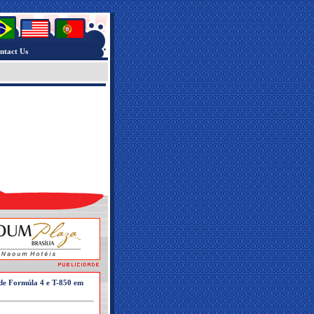
ntact Us
e Formúla 4 e T-850 em