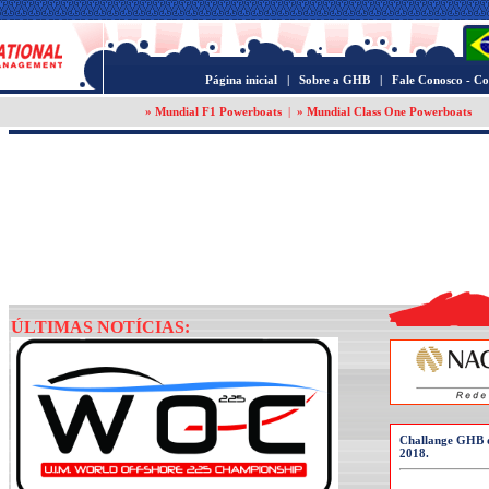
Página inicial
|
Sobre a GHB
|
Fale Conosco - Co
» Mundial F1 Powerboats
|
» Mundial Class One Powerboats
ÚLTIMAS NOTÍCIAS:
Challange GHB d
2018.