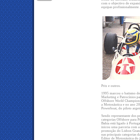
com o objectivo de expandi
equipas profissionalmente.
Prix e outros.
1995 marcou o batismo de 
Marketing e Patrocínios pa
Offshore World Champion
a Motonáutica e no ano 20
Powerboat, do piloto arge
Sendo representante dos p
categorias Offshore para P
Bahia está ligado à Portu
inicou uma parceria com a
promoção do Lisbon Grand
nas principais categorias 
Editor de Motonáutica do 