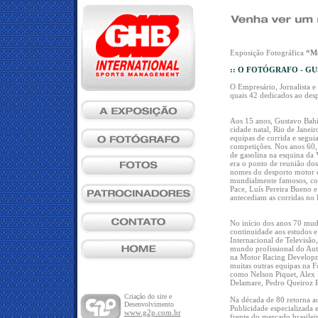
Exposição Fotográfica
“Mo
:: O FOTÓGRAFO - G
O Empresário, Jornalista e
quais 42 dedicados ao desp
Aos 15 anos, Gustavo Bah
cidade natal, Rio de Janei
equipas de corrida e segui
competições. Nos anos 60,
de gasolina na esquina da
era o ponto de reunião do
nomes do desporto motor e
mundialmente famosos, com
Pace, Luís Pereira Bueno e 
antecediam as corridas no 
No início dos anos 70 mud
continuidade aos estudos 
Internacional de Televisão
mundo profissional do Au
na Motor Racing Developm
muitas outras equipas na F
como Nelson Piquet, Alex 
Delamare, Pedro Queiroz Pe
Criação do site e
Na década de 80 retorna a
Desenvolvimento
Publicidade especializada
www.g2p.com.br
frente do mercado brasile